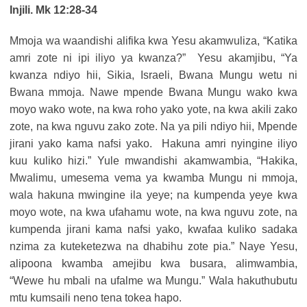
Injili. Mk 12:28-34
Mmoja wa waandishi alifika kwa Yesu akamwuliza, “Katika
amri zote ni ipi iliyo ya kwanza?” Yesu akamjibu, “Ya
kwanza ndiyo hii, Sikia, Israeli, Bwana Mungu wetu ni
Bwana mmoja. Nawe mpende Bwana Mungu wako kwa
moyo wako wote, na kwa roho yako yote, na kwa akili zako
zote, na kwa nguvu zako zote. Na ya pili ndiyo hii, Mpende
jirani yako kama nafsi yako. Hakuna amri nyingine iliyo
kuu kuliko hizi.” Yule mwandishi akamwambia, “Hakika,
Mwalimu, umesema vema ya kwamba Mungu ni mmoja,
wala hakuna mwingine ila yeye; na kumpenda yeye kwa
moyo wote, na kwa ufahamu wote, na kwa nguvu zote, na
kumpenda jirani kama nafsi yako, kwafaa kuliko sadaka
nzima za kuteketezwa na dhabihu zote pia.” Naye Yesu,
alipoona kwamba amejibu kwa busara, alimwambia,
“Wewe hu mbali na ufalme wa Mungu.” Wala hakuthubutu
mtu kumsaili neno tena tokea hapo.