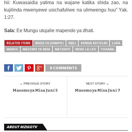
hii: Kuwasaidia yatima na wajane katika shida zao, na
kujilinda mwenyewe usichafuliwe na ulimwengu huu” Yak.
1:27.
Sala:
Ee Mungu utujalie mapendo ya dhati.
RELATED ITEMS
IBADA YA JUMAPILI
INJILI
KANISA KATOLIKI
LUKA
MARKO
MASOMO YA MISA
MATHAYO
NENO LA LEO
YOHANA
0 COMMENTS
← PREVIOUS STORY
NEXT STORY →
Masomo ya Misa Juni 5
Masomo ya Misa Juni 7
ABOUT MZIGOTV