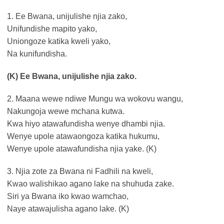
1. Ee Bwana, unijulishe njia zako,
Unifundishe mapito yako,
Uniongoze katika kweli yako,
Na kunifundisha.
(K) Ee Bwana, unijulishe njia zako.
2. Maana wewe ndiwe Mungu wa wokovu wangu,
Nakungoja wewe mchana kutwa.
Kwa hiyo atawafundisha wenye dhambi njia.
Wenye upole atawaongoza katika hukumu,
Wenye upole atawafundisha njia yake. (K)
3. Njia zote za Bwana ni Fadhili na kweli,
Kwao walishikao agano lake na shuhuda zake.
Siri ya Bwana iko kwao wamchao,
Naye atawajulisha agano lake. (K)