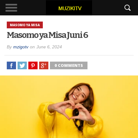
MASOMO YA MISA
Masomo ya Misa Juni 6
By
mzigotv
on
June 6, 2024
0 COMMENTS