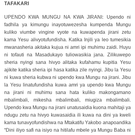
TAFAKARI
UPENDO KWA MUNGU NA KWA JIRANI: Upendo ni
fadhila ya kimungu inayotuwezesha kumpenda Mungu
kuliko viumbe vingine vyote na kuwapenda jirani zetu
kama Yesu alivyotufundisha. Katika Injili ya leo tumesikia
mwanasheria akitaka kujua ni amri ipi muhimu zaidi. Huyu
ni tofauti na Masadukayo tuliowasikia jana. Zilikuwepo
sheria nyingi sana hivyo alitaka kufahamu kupitia Yesu
ajikite katika sheria ipi hasa katika zile nyingi. Jibu la Yesu
ni kuwa sheria kubwa ni upendo kwa Mungu na jirani. Jibu
la Yesu linatufundisha kuwa amri ya upendo kwa Mungu
na jirani ni muhimu sana hata kuliko makongamano
mbalimbali, mikesha mbalimbali, miugiza mbalimbali.
Upendo kwa Mungu na jirani unatusaidia kuona mahitaji ya
ndugu zetu na hivyo kuwasaidia ili kuwa na dini ya kweli
kama tunavyofundishwa na Mtakatifu Yakobo anapoandika
“Dini iliyo safi na isiyo na hitilafu mbele ya Mungu Baba ni