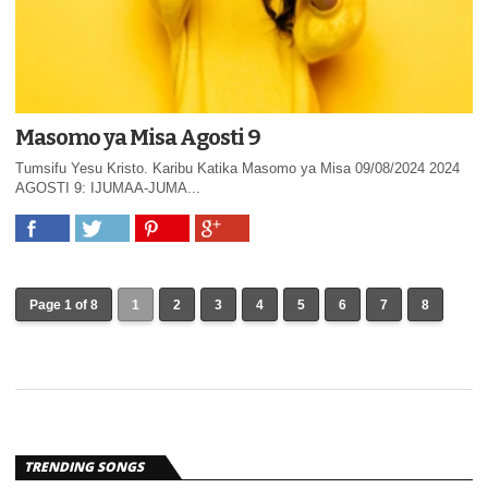
Masomo ya Misa Agosti 9
Tumsifu Yesu Kristo. Karibu Katika Masomo ya Misa 09/08/2024 2024
AGOSTI 9: IJUMAA-JUMA...
Page 1 of 8
1
2
3
4
5
6
7
8
TRENDING SONGS