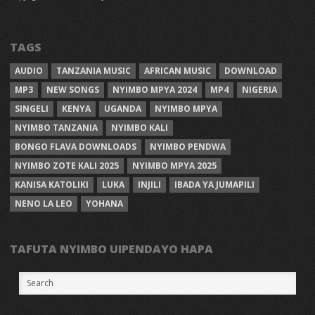
TAGS
AUDIO
TANZANIA MUSIC
AFRICAN MUSIC
DOWNLOAD
MP3
NEW SONGS
NYIMBO MPYA 2024
MP4
NIGERIA
SINGELI
KENYA
UGANDA
NYIMBO MPYA
NYIMBO TANZANIA
NYIMBO KALI
BONGO FLAVA DOWNLOADS
NYIMBO PENDWA
NYIMBO ZOTE KALI 2025
NYIMBO MPYA 2025
KANISA KATOLIKI
LUKA
INJILI
IBADA YA JUMAPILI
NENO LA LEO
YOHANA
TAFUTA NYIMBO UIPENDAYO HAPA