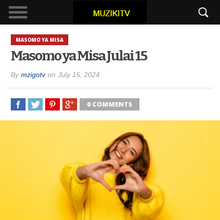
MASOMO YA MISA
Masomo ya Misa Julai 15
By
mzigotv
on
July 15, 2024
0 COMMENTS