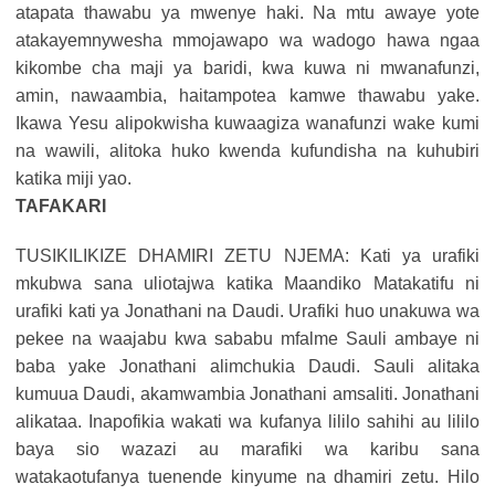
atapata thawabu ya mwenye haki. Na mtu awaye yote
atakayemnywesha mmojawapo wa wadogo hawa ngaa
kikombe cha maji ya baridi, kwa kuwa ni mwanafunzi,
amin, nawaambia, haitampotea kamwe thawabu yake.
Ikawa Yesu alipokwisha kuwaagiza wanafunzi wake kumi
na wawili, alitoka huko kwenda kufundisha na kuhubiri
katika miji yao.
TAFAKARI
TUSIKILIKIZE DHAMIRI ZETU NJEMA: Kati ya urafiki
mkubwa sana uliotajwa katika Maandiko Matakatifu ni
urafiki kati ya Jonathani na Daudi. Urafiki huo unakuwa wa
pekee na waajabu kwa sababu mfalme Sauli ambaye ni
baba yake Jonathani alimchukia Daudi. Sauli alitaka
kumuua Daudi, akamwambia Jonathani amsaliti. Jonathani
alikataa. Inapofikia wakati wa kufanya lililo sahihi au lililo
baya sio wazazi au marafiki wa karibu sana
watakaotufanya tuenende kinyume na dhamiri zetu. Hilo