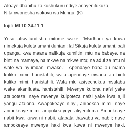
Atoaye dhabihu za kushukuru ndiye anayenitukuza,
Nitamwonesha wokovu wa Mungu. (K)
Injili. Mt 10:34-11:1
Yesu aliwafundisha mitume wake: “Msidhani ya kuwa
nimekuja kuleta amani duniani; la! Sikuja kuleta amani, bali
upanga, kwa maana nalikuja kumfitini mtu na babaye, na
binti na mamaye, na mkwe na mkwe mtu; na adui za mtu ni
wale wa nyumbani mwake.” Apendaye baba au mama
kuliko mimi, hanistahili; wala apendaye mwana au binti
kuliko mimi, hanistahili. Wala mtu asiyechukua msalaba
wake akanifuata, hanistahili. Mwenye kuiona nafsi yake
ataipoteza; naye mwenye kuipoteza nafsi yake kwa ajili
yangu ataiona. Awapokeaye ninyi, anipokea mimi; naye
anipokeaye mimi, ampokea yeye aliyenituma. Ampokeaye
nabii kwa kuwa ni nabii, atapata thawabu ya nabii; naye
ampokeaye mwenye haki kwa kuwa ni mwenye haki,