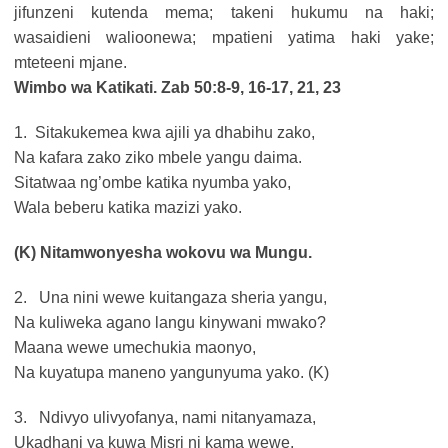
jifunzeni kutenda mema; takeni hukumu na haki;
wasaidieni walioonewa; mpatieni yatima haki yake;
mteteeni mjane.
Wimbo wa Katikati. Zab 50:8-9, 16-17, 21,
23
1. Sitakukemea kwa ajili ya dhabihu zako,
Na kafara zako ziko mbele yangu daima.
Sitatwaa ng’ombe katika nyumba yako,
Wala beberu katika mazizi yako.
(K) Nitamwonyesha wokovu wa Mungu.
2. Una nini wewe kuitangaza sheria yangu,
Na kuliweka agano langu kinywani mwako?
Maana wewe umechukia maonyo,
Na kuyatupa maneno yangunyuma yako. (K)
3. Ndivyo ulivyofanya, nami nitanyamaza,
Ukadhani ya kuwa Misri ni kama wewe,