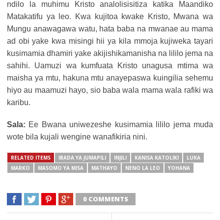
ndilo la muhimu Kristo analolisisitiza katika Maandiko
Matakatifu ya leo. Kwa kujitoa kwake Kristo, Mwana wa
Mungu anawagawa watu, hata baba na mwanae au mama
ad obi yake kwa misingi hii ya kila mmoja kujiweka tayari
kusimamia dhamiri yake akijishikamanisha na lililo jema na
sahihi. Uamuzi wa kumfuata Kristo unagusa mtima wa
maisha ya mtu, hakuna mtu anayepaswa kuingilia sehemu
hiyo au maamuzi hayo, sio baba wala mama wala rafiki wa
karibu.
Sala:
Ee Bwana uniwezeshe kusimamia lililo jema muda
wote bila kujali wengine wanafikiria nini.
RELATED ITEMS
IBADA YA JUMAPILI
INJILI
KANISA KATOLIKI
LUKA
MARKO
MASOMO YA MISA
MATHAYO
NENO LA LEO
YOHANA
0 COMMENTS