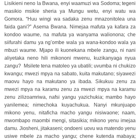
Lisikieni neno la Bwana, enyi waamuzi wa Sodoma; tegeni
masikio msikie sheria ya Mungu wetu, enyi watu wa
Gomora. “Huu wingi wa sadaka zenu mnazonitolea una
faida gani?” Asema Bwana. Nimejaa mafuta ya kafara za
kondoo waume, na mafuta ya wanyama walionona; che
siifurahi damu ya ng’ombe wala ya wana-kondoo wala ya
mbuzi waume. Mjapo ili kuonekana mbele zangu, ni nani
aliyetaka neno hili mikononi mwenu, kuzikanyaga nyua
zangu? Msilete tena matoleo ya ubatili; uvumba ni chukizo
kwangu; mwezi mpya na sabato, kuita makutano; siyawezi
maovu hayo na makutano ya ibada. Sikukuu zenu za
mwezi mpya na karamu zenu za mwezi mpya na karamu
zenu zilizoamriwa, nafsi yangu yazichukia; mambo hayo
yanilemea; nimechoka kuyachukua. Nanyi mkunjuapo
mikono yenu, nitaficha macho yangu nisiwaone; naam,
mwombapo maombi mengi, sitasikia; mikono yenu imejaa
damu. Jiosheni, jitakaseni; ondoeni uovu wa matendo yenu
usiwe mbele za macho yangu; chene kutenda mabaya;