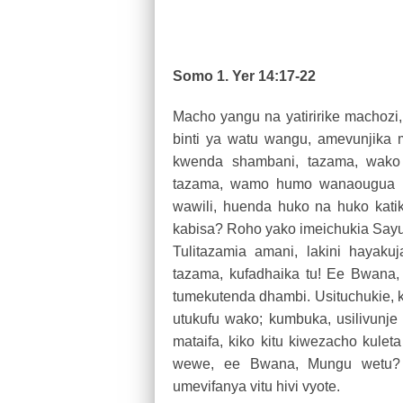
Somo 1. Yer 14:17-22
Macho yangu na yatiririke machozi
binti ya watu wangu, amevunjika 
kwenda shambani, tazama, wako 
tazama, wamo humo wanaougua kw
wawili, huenda huko na huko kati
kabisa? Roho yako imeichukia Say
Tulitazamia amani, lakini hayaku
tazama, kufadhaika tu! Ee Bwana,
tumekutenda dhambi. Usituchukie, kwa
utukufu wako; kumbuka, usilivunje a
mataifa, kiko kitu kiwezacho kul
wewe, ee Bwana, Mungu wetu? 
umevifanya vitu hivi vyote.