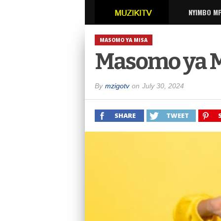
NYIMBO M
MASOMO YA MISA
Masomo ya Mi
By
mzigotv
on
July 30, 2024
SHARE
TWEET