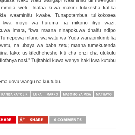
ajiuliza wako watu wangapi waaminifu ulimwenguni
moja wetu. Inafaa kuwa makini tukikesha katika
ia waaminifu kwake. Tunapotambua tulikokosea
a kwa moyo wa huruma na mikono iliyo wazi.
akuwa imara, “kwa maana ninapokuwa dhaifu ndipo
.” Tumepewa mfano wa watu wa Yuda wanaomkimbilia
 wetu, na ubaya wa baba zetu; maana tumekutenda
jina lako; usikifedheheshe kiti cha enzi cha utukufu
ilofanya nasi.” Tujitahidi kuwa wenye haki kwa kutubu
ema uovu wangu na kuutubu.
KANISA KATOLIKI
LUKA
MARKO
MASOMO YA MISA
MATHAYO
SHARE
SHARE
0 COMMENTS