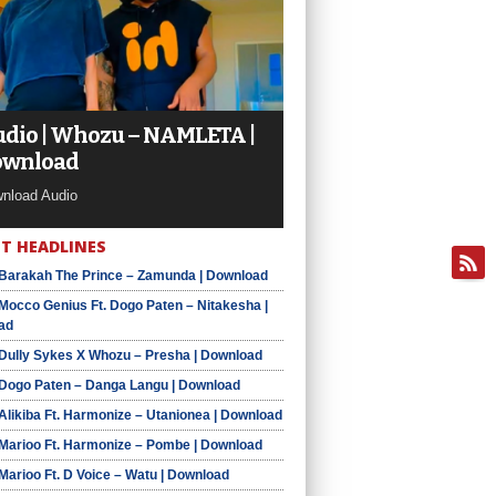
dio | Whozu – NAMLETA |
ownload
nload Audio
T HEADLINES
 Barakah The Prince – Zamunda | Download
 Mocco Genius Ft. Dogo Paten – Nitakesha |
ad
 Dully Sykes X Whozu – Presha | Download
 Dogo Paten – Danga Langu | Download
 Alikiba Ft. Harmonize – Utanionea | Download
 Marioo Ft. Harmonize – Pombe | Download
 Marioo Ft. D Voice – Watu | Download