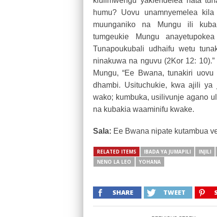
kiulimwengu yakiendelea hata tun
humu? Uovu unamnyemelea kila m
muunganiko na Mungu ili kubak
tumgeukie Mungu anayetupoke
Tunapoukubali udhaifu wetu tun
ninakuwa na nguvu (2Kor 12: 10)
Mungu, “Ee Bwana, tunakiri uovu
dhambi. Usituchukie, kwa ajili ya 
wako; kumbuka, usilivunje agano ul
na kubakia waaminifu kwake.
Sala:
Ee Bwana nipate kutambua v
RELATED ITEMS
IBADA YA JUMAPILI
INJILI
NENO LA LEO
YOHANA
SHARE
TWEET