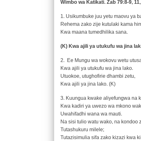
Wimbo wa Katikati. Zab 79:8-9, 11,
1. Usikumbuke juu yetu maovu ya b
Rehema zako zije kutulaki kama hi
Kwa maana tumedhilika sana.
(K) Kwa ajili ya utukufu wa jina l
2. Ee Mungu wa wokovu wetu utusa
Kwa ajili ya utukufu wa jina lako.
Utuokoe, utughofirie dhambi zetu,
Kwa ajili ya jina lako. (K)
3. Kuungua kwake aliyefungwa na k
Kwa kadiri ya uwezo wa mkono wa
Uwahifadhi wana wa mauti.
Na sisi tulio watu wako, na kondoo 
Tutashukuru milele;
Tutazisimulia sifa zako kizazi kwa ki