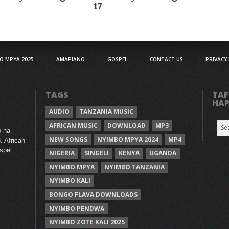
17
O MPYA 2025
AMAPIANO
GOSPEL
CONTACT US
PRIVACY 
TAGS
TAF
HA
AUDIO
TANZANIA MUSIC
AFRICAN MUSIC
DOWNLOAD
MP3
o na
NEW SONGS
NYIMBO MPYA 2024
MP4
. African
spel
NIGERIA
SINGELI
KENYA
UGANDA
NYIMBO MPYA
NYIMBO TANZANIA
NYIMBO KALI
BONGO FLAVA DOWNLOADS
NYIMBO PENDWA
NYIMBO ZOTE KALI 2025