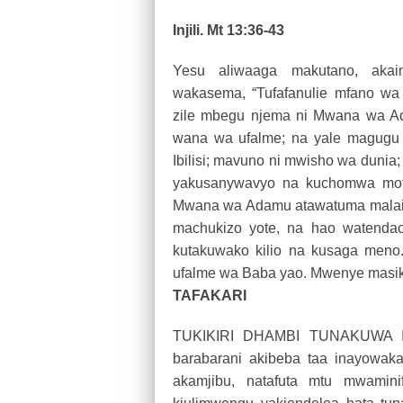
Injili. Mt 13:36-43
Yesu aliwaaga makutano, akai
wakasema, “Tufafanulie mfano wa
zile mbegu njema ni Mwana wa Ada
wana wa ufalme; na yale magugu 
Ibilisi; mavuno ni mwisho wa dunia
yakusanywavyo na kuchomwa moto
Mwana wa Adamu atawatuma malaika
machukizo yote, na hao watendao
kutakuwako kilio na kusaga meno
ufalme wa Baba yao. Mwenye masiki
TAFAKARI
TUKIKIRI DHAMBI TUNAKUWA IMA
barabarani akibeba taa inayowak
akamjibu, natafuta mtu mwami