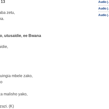
 13
Audio |
Audio |
aba zetu,
Audio |
ma.
ako, utusaidie, ee Bwana
idie,
uingia mbele zako,
ko
za malisho yako,
zazi. (K)