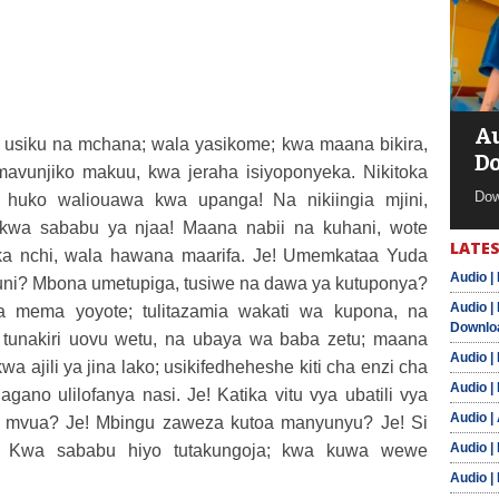
Au
, usiku na mchana; wala yasikome; kwa maana bikira,
D
mavunjiko makuu, kwa jeraha isiyoponyeka. Nikitoka
Dow
huko waliouawa kwa upanga! Na nikiingia mjini,
a sababu ya njaa! Maana nabii na kuhani, wote
LATES
ka nchi, wala hawana maarifa. Je! Umemkataa Yuda
Audio |
uni? Mbona umetupiga, tusiwe na dawa ya kutuponya?
Audio |
ja mema yoyote; tulitazamia wakati wa kupona, na
Downlo
 tunakiri uovu wetu, na ubaya wa baba zetu; maana
Audio |
 ajili ya jina lako; usikifedheheshe kiti cha enzi cha
Audio |
gano ulilofanya nasi. Je! Katika vitu vya ubatili vya
Audio |
eta mvua? Je! Mbingu zaweza kutoa manyunyu? Je! Si
Audio |
Kwa sababu hiyo tutakungoja; kwa kuwa wewe
Audio |