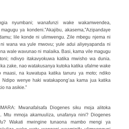
ngia nyumbani; wanafunzi wake wakamwendea,
 magugu ya kondeni.”Akajibu, akasema,”Azipandaye
mu; lile konde ni ulimwengu. Zile mbegu njema ni
ni wana wa yule mwovu; yule adui aliyeyapanda ni
; na wale wavunao ni malaika. Basi, kama vile magugu
ni; ndivyo itakavyokuwa katika mwisho wa dunia.
 zake, nao watakusanya kutoka katika ufalme wake
 maasi, na kuwatupa katika tanuru ya moto; ndiko
. Ndipo wenye haki watakapong’aa kama jua katika
o na asikie.”
RA: Mwanafalsafa Diogenes siku moja alitoka
a. Mtu mmoja akamuuliza, unafanya nini? Diogenes
nifu? Wakati mwingine tunaona mambo mengi ya