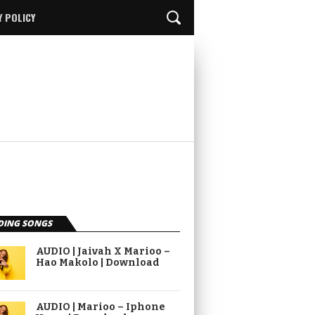
Y POLICY
DING SONGS
AUDIO | Jaivah X Marioo –
Hao Makolo | Download
AUDIO | Marioo – Iphone