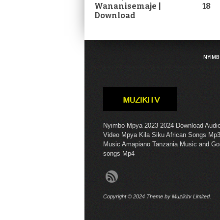
Wananisemaje |
18
Download
NYIMB
Nyimbo Mpya 2023 2024 Download Audi
Video Mpya Kila Siku African Songs Mp3
Music Amapiano Tanzania Music and Go
songs Mp4
Copyright © 2024 Theme by Muzikitv Limited.