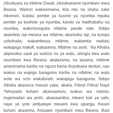
zilizokuwa za mfalme Daudi, zilizokuwamo nyumbani mwa
Bwana. Walinzi wakasimama, kila mtu na silaha zake
mkononi, kutoka pembe ya kuume ya nyumba mpaka
pembe ya kushoto ya nyumba, kando ya madhabahu na
nyumba, wakimzunguka mfalme pande zote. Ndipo
akamleta nje mwana wa mfalme, akamvika taji, na kumpa
ushuhuda; wakamfanya mfalme, wakamtia mafuta;
wakapiga makofi, wakasema, Mfalme na aishi. Na Athalia
alipoisikia sauti ya walinzi na ya watu, aliingia kwa watu
nyumbani kwa Bwana; akatazama, na tazama, mfalme
amesimama karibu na nguzo kama ilivyokuwa desturi, nao
wakuu na wapiga baragumu karibu na mfalme; na watu
wote wa nchi wakafurahi, wakapiga baragumu. Ndipo
Athalia akararua mavazi yake, akalia, Fitina! Fitina! Naye
Yehoyada kuhani akawaamuru wakuu wa mamia,
majemadari wa jeshi, akawaambia, mtoeni kati ya safu;
naye ye yote amfuataye mwueni kwa upanga. Kwani
kuhani akasema, Asiuawe nyumbani mwa Bwana. Basi