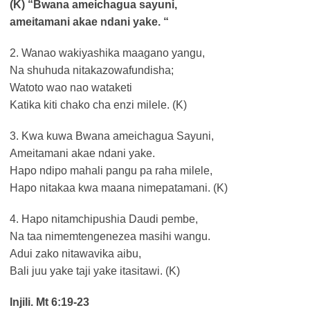
(K) “Bwana ameichagua sayuni,
ameitamani akae ndani yake. “
2. Wanao wakiyashika maagano yangu,
Na shuhuda nitakazowafundisha;
Watoto wao nao wataketi
Katika kiti chako cha enzi milele. (K)
3. Kwa kuwa Bwana ameichagua Sayuni,
Ameitamani akae ndani yake.
Hapo ndipo mahali pangu pa raha milele,
Hapo nitakaa kwa maana nimepatamani. (K)
4. Hapo nitamchipushia Daudi pembe,
Na taa nimemtengenezea masihi wangu.
Adui zako nitawavika aibu,
Bali juu yake taji yake itasitawi. (K)
Injili. Mt 6:19-23