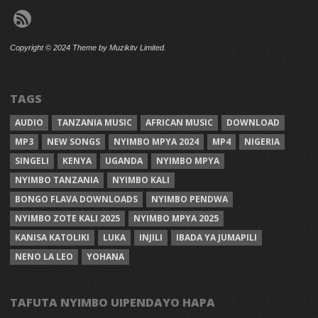
Copyright © 2024 Theme by Muzikitv Limited.
TAGS
AUDIO
TANZANIA MUSIC
AFRICAN MUSIC
DOWNLOAD
MP3
NEW SONGS
NYIMBO MPYA 2024
MP4
NIGERIA
SINGELI
KENYA
UGANDA
NYIMBO MPYA
NYIMBO TANZANIA
NYIMBO KALI
BONGO FLAVA DOWNLOADS
NYIMBO PENDWA
NYIMBO ZOTE KALI 2025
NYIMBO MPYA 2025
KANISA KATOLIKI
LUKA
INJILI
IBADA YA JUMAPILI
NENO LA LEO
YOHANA
TAFUTA NYIMBO UIPENDAYO HAPA