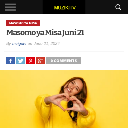
MASOMO YA MISA
Masomo ya Misa Juni 21
By
mzigotv
on
June 21, 2024
0 COMMENTS