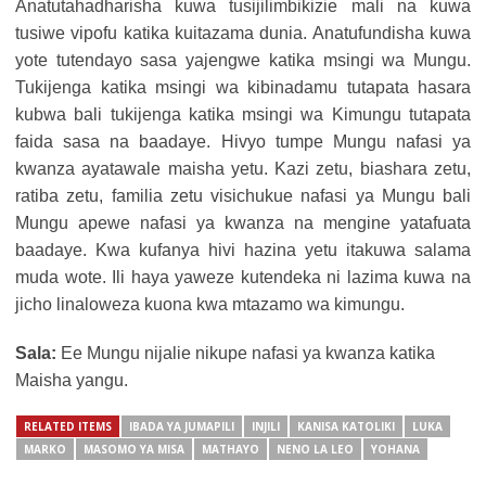
Anatutahadharisha kuwa tusijilimbikizie mali na kuwa
tusiwe vipofu katika kuitazama dunia. Anatufundisha kuwa
yote tutendayo sasa yajengwe katika msingi wa Mungu.
Tukijenga katika msingi wa kibinadamu tutapata hasara
kubwa bali tukijenga katika msingi wa Kimungu tutapata
faida sasa na baadaye. Hivyo tumpe Mungu nafasi ya
kwanza ayatawale maisha yetu. Kazi zetu, biashara zetu,
ratiba zetu, familia zetu visichukue nafasi ya Mungu bali
Mungu apewe nafasi ya kwanza na mengine yatafuata
baadaye. Kwa kufanya hivi hazina yetu itakuwa salama
muda wote. Ili haya yaweze kutendeka ni lazima kuwa na
jicho linaloweza kuona kwa mtazamo wa kimungu.
Sala:
Ee Mungu nijalie nikupe nafasi ya kwanza katika
Maisha yangu.
RELATED ITEMS
IBADA YA JUMAPILI
INJILI
KANISA KATOLIKI
LUKA
MARKO
MASOMO YA MISA
MATHAYO
NENO LA LEO
YOHANA