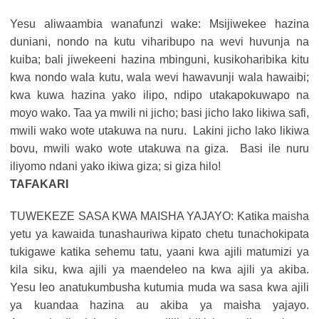
Yesu aliwaambia wanafunzi wake: Msijiwekee hazina
duniani, nondo na kutu viharibupo na wevi huvunja na
kuiba; bali jiwekeeni hazina mbinguni, kusikoharibika kitu
kwa nondo wala kutu, wala wevi hawavunji wala hawaibi;
kwa kuwa hazina yako ilipo, ndipo utakapokuwapo na
moyo wako. Taa ya mwili ni jicho; basi jicho lako likiwa safi,
mwili wako wote utakuwa na nuru. Lakini jicho lako likiwa
bovu, mwili wako wote utakuwa na giza. Basi ile nuru
iliyomo ndani yako ikiwa giza; si giza hilo!
TAFAKARI
TUWEKEZE SASA KWA MAISHA YAJAYO: Katika maisha
yetu ya kawaida tunashauriwa kipato chetu tunachokipata
tukigawe katika sehemu tatu, yaani kwa ajili matumizi ya
kila siku, kwa ajili ya maendeleo na kwa ajili ya akiba.
Yesu leo anatukumbusha kutumia muda wa sasa kwa ajili
ya kuandaa hazina au akiba ya maisha yajayo.