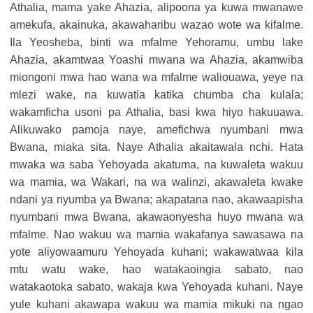
Athalia, mama yake Ahazia, alipoona ya kuwa mwanawe
amekufa, akainuka, akawaharibu wazao wote wa kifalme.
Ila Yeosheba, binti wa mfalme Yehoramu, umbu lake
Ahazia, akamtwaa Yoashi mwana wa Ahazia, akamwiba
miongoni mwa hao wana wa mfalme waliouawa, yeye na
mlezi wake, na kuwatia katika chumba cha kulala;
wakamficha usoni pa Athalia, basi kwa hiyo hakuuawa.
Alikuwako pamoja naye, amefichwa nyumbani mwa
Bwana, miaka sita. Naye Athalia akaitawala nchi. Hata
mwaka wa saba Yehoyada akatuma, na kuwaleta wakuu
wa mamia, wa Wakari, na wa walinzi, akawaleta kwake
ndani ya nyumba ya Bwana; akapatana nao, akawaapisha
nyumbani mwa Bwana, akawaonyesha huyo mwana wa
mfalme. Nao wakuu wa mamia wakafanya sawasawa na
yote aliyowaamuru Yehoyada kuhani; wakawatwaa kila
mtu watu wake, hao watakaoingia sabato, nao
watakaotoka sabato, wakaja kwa Yehoyada kuhani. Naye
yule kuhani akawapa wakuu wa mamia mikuki na ngao