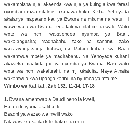
wakampisha njia; akaenda kwa njia ya kuingia kwa farasi
nyumbani mwa mfalme; akauawa huko. Kisha, Yehoyada
akafanya mapatano kati ya Bwana na mfalme na watu, ili
wawe watu wa Bwana; tena kati ya mfalme na watu. Watu
wote wa nchi wakaiendea nyumba ya Baali,
wakaiangusha; madhabahu zake na sanamu zake
wakazivunja-vunja kabisa, na Matani kuhani wa Baali
wakamwua mbele ya madhabahu. Na Yehoyada kuhani
akaweka maakida juu ya nyumba ya Bwana. Basi watu
wote wa nchi wakafurahi, na mji ukatulia. Naye Athalia
wakamwua kwa upanga karibu na nyumba ya mfalme.
Wimbo wa Katikati. Zab 132: 11-14, 17-18
1. Bwana amemwapia Daudi neno la kweli,
Hatarudi nyuma akalihalifu,
Baadhi ya wazao wa mwili wako
Nitawaweka katika kiti chako cha enzi.