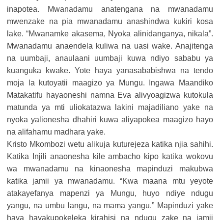
inapotea. Mwanadamu anatengana na mwanadamu
mwenzake na pia mwanadamu anashindwa kukiri kosa
lake. “Mwanamke akasema, Nyoka alinidanganya, nikala”.
Mwanadamu anaendela kuliwa na uasi wake. Anajitenga
na uumbaji, anaulaani uumbaji kuwa ndiyo sababu ya
kuanguka kwake. Yote haya yanasababishwa na tendo
moja la kutoyatii maagizo ya Mungu. Ingawa Maandiko
Matakatifu hayaoneshi namna Eva alivyoagizwa kutokula
matunda ya mti uliokatazwa lakini majadiliano yake na
nyoka yalionesha dhahiri kuwa aliyapokea maagizo hayo
na alifahamu madhara yake.
Kristo Mkombozi wetu alikuja kuturejeza katika njia sahihi.
Katika Injili anaonesha kile ambacho kipo katika wokovu
wa mwanadamu na kinaonesha mapinduzi makubwa
katika jamii ya mwanadamu. “Kwa maana mtu yeyote
atakayefanya mapenzi ya Mungu, huyo ndiye ndugu
yangu, na umbu langu, na mama yangu.” Mapinduzi yake
haya hayakupokeleka kirahisi na ndugu zake na jamii