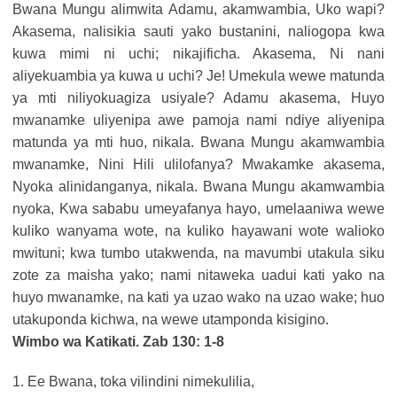
Bwana Mungu alimwita Adamu, akamwambia, Uko wapi?
Akasema, nalisikia sauti yako bustanini, naliogopa kwa
kuwa mimi ni uchi; nikajificha. Akasema, Ni nani
aliyekuambia ya kuwa u uchi? Je! Umekula wewe matunda
ya mti niliyokuagiza usiyale? Adamu akasema, Huyo
mwanamke uliyenipa awe pamoja nami ndiye aliyenipa
matunda ya mti huo, nikala. Bwana Mungu akamwambia
mwanamke, Nini Hili ulilofanya? Mwakamke akasema,
Nyoka alinidanganya, nikala. Bwana Mungu akamwambia
nyoka, Kwa sababu umeyafanya hayo, umelaaniwa wewe
kuliko wanyama wote, na kuliko hayawani wote walioko
mwituni; kwa tumbo utakwenda, na mavumbi utakula siku
zote za maisha yako; nami nitaweka uadui kati yako na
huyo mwanamke, na kati ya uzao wako na uzao wake; huo
utakuponda kichwa, na wewe utamponda kisigino.
Wimbo wa Katikati. Zab 130: 1-8
1. Ee Bwana, toka vilindini nimekulilia,