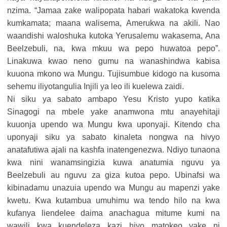
nzima. “Jamaa zake walipopata habari wakatoka kwenda
kumkamata; maana walisema, Amerukwa na akili. Nao
waandishi waloshuka kutoka Yerusalemu wakasema, Ana
Beelzebuli, na, kwa mkuu wa pepo huwatoa pepo”.
Linakuwa kwao neno gumu na wanashindwa kabisa
kuuona mkono wa Mungu. Tujisumbue kidogo na kusoma
sehemu iliyotangulia Injili ya leo ili kuelewa zaidi.
Ni siku ya sabato ambapo Yesu Kristo yupo katika
Sinagogi na mbele yake anamwona mtu anayehitaji
kuuonja upendo wa Mungu kwa uponyaji. Kitendo cha
uponyaji siku ya sabato kinaleta nongwa na hivyo
anatafutiwa ajali na kashfa inatengenezwa. Ndiyo tunaona
kwa nini wanamsingizia kuwa anatumia nguvu ya
Beelzebuli au nguvu za giza kutoa pepo. Ubinafsi wa
kibinadamu unazuia upendo wa Mungu au mapenzi yake
kwetu. Kwa kutambua umuhimu wa tendo hilo na kwa
kufanya liendelee daima anachagua mitume kumi na
wawili kwa kuendeleza kazi hiyo matokeo yake ni