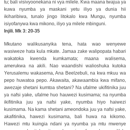
tu; bali visivyoonekana ni vya milele. Kwa maana twajua ya
kuwa nyumba ya maskani yetu iliyo ya dunia hii
ikiharibiwa, tunalo jingo litokalo kwa Mungu, nyumba
isiyofanywa kwa mikono, iliyo ya milele mbinguni.
Injili. Mk 3: 20-35
Mkutano walikusanyika tena, hata wao wenyewe
wasiweze hata kula mkate. Jamaa zake walipopata habari
wakatoka kwenda kumkamata; maana walisema,
amerukwa na akili. Nao waandishi walioshuka kutoka
Yerusalemu wakasema, Ana Beelzebuli, na kwa mkuu wa
pepo huwatoa pepo. Akawaita, akawaambia kwa mifano,
awezaje shetani kumtoa shetani? Na ufalme ukifitinika juu
ya nafsi yake, ufalme huo hauwezi kusimama; na nyumba
ikifitinika juu ya nafsi yake, nyumba hiyo haiwezi
kusimama. Na kama shetani ameondoka juu ya nafsi yake,
akafitinika, hawezi kusimama, bali huwa na kikomo.
Hawezi mtu kuingia ndani ya nyumba ya mtu mwenye