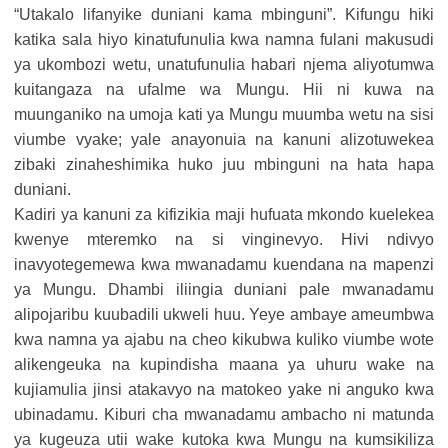
“Utakalo lifanyike duniani kama mbinguni”. Kifungu hiki
katika sala hiyo kinatufunulia kwa namna fulani makusudi
ya ukombozi wetu, unatufunulia habari njema aliyotumwa
kuitangaza na ufalme wa Mungu. Hii ni kuwa na
muunganiko na umoja kati ya Mungu muumba wetu na sisi
viumbe vyake; yale anayonuia na kanuni alizotuwekea
zibaki zinaheshimika huko juu mbinguni na hata hapa
duniani.
Kadiri ya kanuni za kifizikia maji hufuata mkondo kuelekea
kwenye mteremko na si vinginevyo. Hivi ndivyo
inavyotegemewa kwa mwanadamu kuendana na mapenzi
ya Mungu. Dhambi iliingia duniani pale mwanadamu
alipojaribu kuubadili ukweli huu. Yeye ambaye ameumbwa
kwa namna ya ajabu na cheo kikubwa kuliko viumbe wote
alikengeuka na kupindisha maana ya uhuru wake na
kujiamulia jinsi atakavyo na matokeo yake ni anguko kwa
ubinadamu. Kiburi cha mwanadamu ambacho ni matunda
ya kugeuza utii wake kutoka kwa Mungu na kumsikiliza