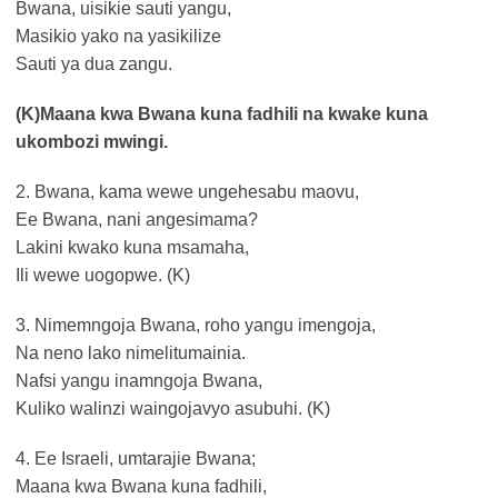
Bwana, uisikie sauti yangu,
Masikio yako na yasikilize
Sauti ya dua zangu.
(K)Maana kwa Bwana kuna fadhili na kwake kuna
ukombozi mwingi.
2. Bwana, kama wewe ungehesabu maovu,
Ee Bwana, nani angesimama?
Lakini kwako kuna msamaha,
Ili wewe uogopwe. (K)
3. Nimemngoja Bwana, roho yangu imengoja,
Na neno lako nimelitumainia.
Nafsi yangu inamngoja Bwana,
Kuliko walinzi waingojavyo asubuhi. (K)
4. Ee Israeli, umtarajie Bwana;
Maana kwa Bwana kuna fadhili,