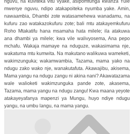
nguvu, na kuviteka vitu vyake, asipomfunga kwanza Yule
mwenye nguvu, ndipo atakapoiteka nyumba yake. Amin,
nawaambia, Dhambi zote watasamehewa wanadamu, na
kufuru zao watakazokufuru zote; bali mtu atakayemkufuru
Roho Mtakatifu hana msamaha hata milele; ila atakuwa
ana dhambi ya milele; kwa vile walivyosema, Ana pepo
mchafu. Wakaja mamaye na nduguze, wakasimama nje,
wakatuma mtu kumwita. Na makutano walikuwa wameketi,
wakimzunguka; wakamwambia, Tazama, mama yako na
ndugu zako wako nje, wanakutafuta. Akawajibu, akisema,
Mama yangu na ndugu zangu ni akina nani? Akawatazama
wale walioketi wakimzunguka pande zote, akasema,
Tazama, mama yangu na ndugu zangu! Kwa maana yeyote
atakayeyafanya mapenzi ya Mungu, huyo ndiye ndugu
yangu, na umbu langu, na mama yangu.