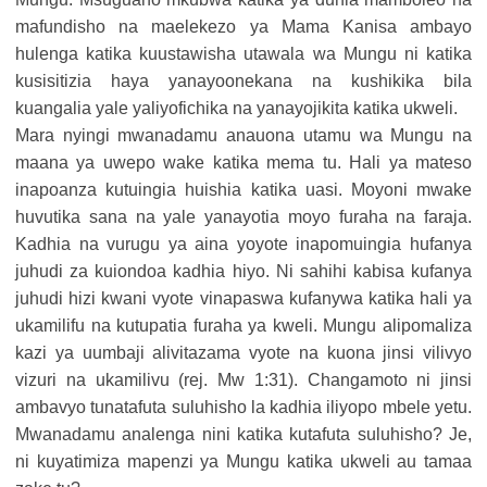
mafundisho na maelekezo ya Mama Kanisa ambayo
hulenga katika kuustawisha utawala wa Mungu ni katika
kusisitizia haya yanayoonekana na kushikika bila
kuangalia yale yaliyofichika na yanayojikita katika ukweli.
Mara nyingi mwanadamu anauona utamu wa Mungu na
maana ya uwepo wake katika mema tu. Hali ya mateso
inapoanza kutuingia huishia katika uasi. Moyoni mwake
huvutika sana na yale yanayotia moyo furaha na faraja.
Kadhia na vurugu ya aina yoyote inapomuingia hufanya
juhudi za kuiondoa kadhia hiyo. Ni sahihi kabisa kufanya
juhudi hizi kwani vyote vinapaswa kufanywa katika hali ya
ukamilifu na kutupatia furaha ya kweli. Mungu alipomaliza
kazi ya uumbaji alivitazama vyote na kuona jinsi vilivyo
vizuri na ukamilivu (rej. Mw 1:31). Changamoto ni jinsi
ambavyo tunatafuta suluhisho la kadhia iliyopo mbele yetu.
Mwanadamu analenga nini katika kutafuta suluhisho? Je,
ni kuyatimiza mapenzi ya Mungu katika ukweli au tamaa