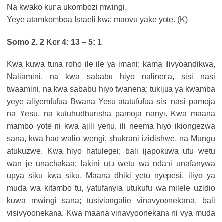
Na kwako kuna ukombozi mwingi.
Yeye atamkomboa Israeli kwa maovu yake yote. (K)
Somo 2. 2 Kor 4: 13 – 5: 1
Kwa kuwa tuna roho ile ile ya imani; kama ilivyoandikwa,
Naliamini, na kwa sababu hiyo nalinena, sisi nasi
twaamini, na kwa sababu hiyo twanena; tukijua ya kwamba
yeye aliyemfufua Bwana Yesu atatufufua sisi nasi pamoja
na Yesu, na kutuhudhurisha pamoja nanyi. Kwa maana
mambo yote ni kwa ajili yenu, ili neema hiyo ikiongezwa
sana, kwa hao walio wengi, shukrani izidishwe, na Mungu
atukuzwe. Kwa hiyo hatulegei; bali ijapokuwa utu wetu
wan je unachakaa; lakini utu wetu wa ndani unafanywa
upya siku kwa siku. Maana dhiki yetu nyepesi, iliyo ya
muda wa kitambo tu, yatufanyia utukufu wa milele uzidio
kuwa mwingi sana; tusiviangalie vinavyoonekana, bali
visivyoonekana. Kwa maana vinavyoonekana ni vya muda