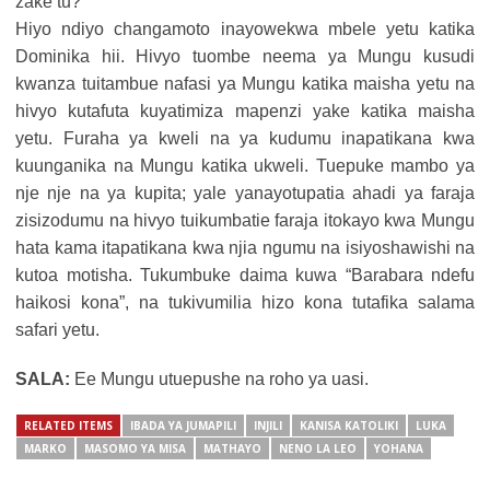
zake tu?
Hiyo ndiyo changamoto inayowekwa mbele yetu katika
Dominika hii. Hivyo tuombe neema ya Mungu kusudi
kwanza tuitambue nafasi ya Mungu katika maisha yetu na
hivyo kutafuta kuyatimiza mapenzi yake katika maisha
yetu. Furaha ya kweli na ya kudumu inapatikana kwa
kuunganika na Mungu katika ukweli. Tuepuke mambo ya
nje nje na ya kupita; yale yanayotupatia ahadi ya faraja
zisizodumu na hivyo tuikumbatie faraja itokayo kwa Mungu
hata kama itapatikana kwa njia ngumu na isiyoshawishi na
kutoa motisha. Tukumbuke daima kuwa “Barabara ndefu
haikosi kona”, na tukivumilia hizo kona tutafika salama
safari yetu.
SALA:
Ee Mungu utuepushe na roho ya uasi.
RELATED ITEMS
IBADA YA JUMAPILI
INJILI
KANISA KATOLIKI
LUKA
MARKO
MASOMO YA MISA
MATHAYO
NENO LA LEO
YOHANA