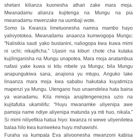
shetani kilianza kuonesha athari zake mara moja.
Mwanadamu alianza kujitenga na Mungu na pia
mwanadamu mwenzake na uumbaji wote.
Somo la Kwanza limetuonesha namna mambo hayo
yalivyotokea. Mwanadamu anaanza kumwogopa Mungu:
“Nalisikia sauti yako bustanini, naliogopa kwa kuwa mimi
ni uchi; nikajificha.” Ujasiri na kiburi chote cha kutaka
kujilinganisha na Mungu unapotea. Mara moja anatambua
nafasi yake kuwa si kitu mbele ya Mungu; bila Mungu
anapungukiwa sana, anajiona yu mtupu. Anguko lake
linaanza mara moja kwa sababu hakutaka kuyatimiza
mapenzi ya Mungu. Utengano huo unaendelea hata baina
ya wanadamu. Kila mmoja anajitengenezea uzio na
kujitafutia ukamilifu: “Huyu mwanamke uliyenipa awe
pamoja name ndiye aliyenipa matunda ya mti huo, nikala.”
Si mimi niliyefikia hatua hiyo: kwanza ni wewe uliyeniletea
balaa hilo kwa kuniwekea huyu mshawishi.
Furaha ya kumpata Eva aliyoonesha mwanzoni kabisa