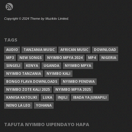
Copyright © 2024 Theme by Muzikitv Limited.
TAGS
AUDIO
TANZANIA MUSIC
AFRICAN MUSIC
DOWNLOAD
MP3
NEW SONGS
NYIMBO MPYA 2024
MP4
NIGERIA
SINGELI
KENYA
UGANDA
NYIMBO MPYA
NYIMBO TANZANIA
NYIMBO KALI
BONGO FLAVA DOWNLOADS
NYIMBO PENDWA
NYIMBO ZOTE KALI 2025
NYIMBO MPYA 2025
KANISA KATOLIKI
LUKA
INJILI
IBADA YA JUMAPILI
NENO LA LEO
YOHANA
TAFUTA NYIMBO UIPENDAYO HAPA