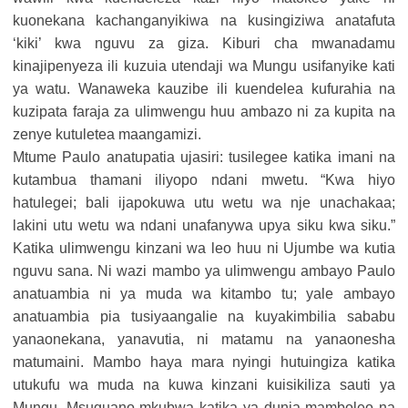
kuonekana kachanganyikiwa na kusingiziwa anatafuta
‘kiki’ kwa nguvu za giza. Kiburi cha mwanadamu
kinajipenyeza ili kuzuia utendaji wa Mungu usifanyike kati
ya watu. Wanaweka kauzibe ili kuendelea kufurahia na
kuzipata faraja za ulimwengu huu ambazo ni za kupita na
zenye kutuletea maangamizi.
Mtume Paulo anatupatia ujasiri: tusilegee katika imani na
kutambua thamani iliyopo ndani mwetu. “Kwa hiyo
hatulegei; bali ijapokuwa utu wetu wa nje unachakaa;
lakini utu wetu wa ndani unafanywa upya siku kwa siku.”
Katika ulimwengu kinzani wa leo huu ni Ujumbe wa kutia
nguvu sana. Ni wazi mambo ya ulimwengu ambayo Paulo
anatuambia ni ya muda wa kitambo tu; yale ambayo
anatuambia pia tusiyaangalie na kuyakimbilia sababu
yanaonekana, yanavutia, ni matamu na yanaonesha
matumaini. Mambo haya mara nyingi hutuingiza katika
utukufu wa muda na kuwa kinzani kuisikiliza sauti ya
Mungu. Msuguano mkubwa katika ya dunia mamboleo na